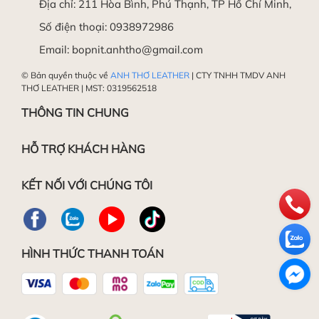
Địa chỉ:
211 Hòa Bình, Phú Thạnh, TP Hồ Chí Minh,
Số điện thoại:
0938972986
Email:
bopnit.anhtho@gmail.com
© Bản quyền thuộc về
ANH THƠ LEATHER
| CTY TNHH TMDV ANH
THƠ LEATHER | MST: 0319562518
THÔNG TIN CHUNG
HỖ TRỢ KHÁCH HÀNG
KẾT NỐI VỚI CHÚNG TÔI
HÌNH THỨC THANH TOÁN