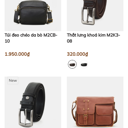
Túi đeo chéo da bò M2CB-
Thắt lưng khoá kim M2K3-
10
08
1.950.000₫
320.000₫
New