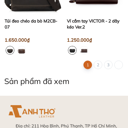
Túi đeo chéo da bò M2CB-
Ví cầm tay VICTOR - 2 dây
07
kéo Ver.2
1.650.000₫
1.250.000₫
1
2
3
Sản phẩm đã xem
Địa chỉ:
211 Hòa Bình, Phú Thạnh, TP Hồ Chí Minh,