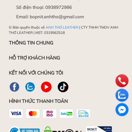
Số điện thoại:
0938972986
Email:
bopnit.anhtho@gmail.com
© Bản quyền thuộc về
ANH THƠ LEATHER
| CTY TNHH TMDV ANH
THƠ LEATHER | MST: 0319562518
THÔNG TIN CHUNG
HỖ TRỢ KHÁCH HÀNG
KẾT NỐI VỚI CHÚNG TÔI
HÌNH THỨC THANH TOÁN