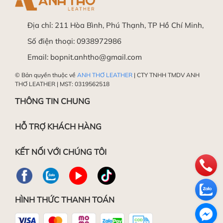
Địa chỉ:
211 Hòa Bình, Phú Thạnh, TP Hồ Chí Minh,
Số điện thoại:
0938972986
Email:
bopnit.anhtho@gmail.com
© Bản quyền thuộc về
ANH THƠ LEATHER
| CTY TNHH TMDV ANH
THƠ LEATHER | MST: 0319562518
THÔNG TIN CHUNG
HỖ TRỢ KHÁCH HÀNG
KẾT NỐI VỚI CHÚNG TÔI
HÌNH THỨC THANH TOÁN