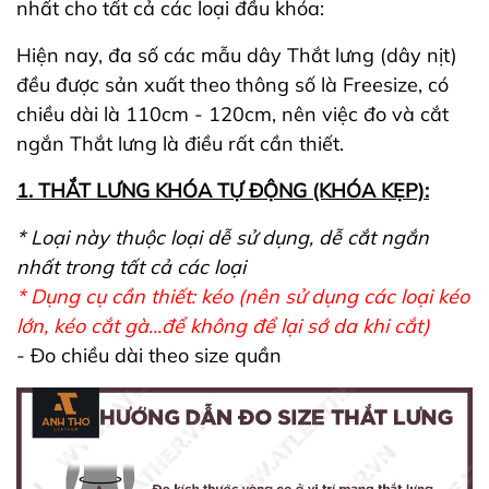
nhất cho tất cả các loại đầu khóa:
Hiện nay, đa số các mẫu dây Thắt lưng (dây nịt)
đều được sản xuất theo thông số là Freesize, có
chiều dài là 110cm - 120cm, nên việc đo và cắt
ngắn Thắt lưng là điều rất cần thiết.
1. THẮT LƯNG KHÓA TỰ ĐỘNG (KHÓA KẸP):
* Loại này thuộc loại dễ sử dụng, dễ cắt ngắn
nhất trong tất cả các loại
* Dụng cụ cần thiết: kéo (nên sử dụng các loại kéo
lớn, kéo cắt gà...để không để lại sớ da khi cắt)
- Đo chiều dài theo size quần