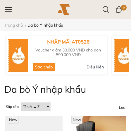
0
Trang chủ
/
Da bò Ý nhập khẩu
NHẬP MÃ: AT0526
Voucher giảm 30.000 VNĐ cho đơn
599.000 VNĐ
Sao chép
Điều kiện
Da bò Ý nhập khẩu
Sắp xếp:
Lọc
New
New