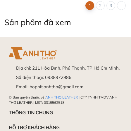
1
2
3
Sản phẩm đã xem
Địa chỉ:
211 Hòa Bình, Phú Thạnh, TP Hồ Chí Minh,
Số điện thoại:
0938972986
Email:
bopnit.anhtho@gmail.com
© Bản quyền thuộc về
ANH THƠ LEATHER
| CTY TNHH TMDV ANH
THƠ LEATHER | MST: 0319562518
THÔNG TIN CHUNG
HỖ TRỢ KHÁCH HÀNG