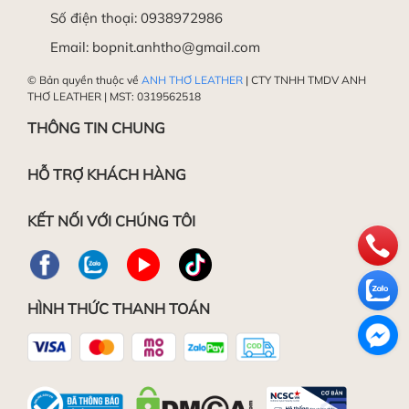
Số điện thoại:
0938972986
Email:
bopnit.anhtho@gmail.com
© Bản quyền thuộc về
ANH THƠ LEATHER
| CTY TNHH TMDV ANH
THƠ LEATHER | MST: 0319562518
THÔNG TIN CHUNG
HỖ TRỢ KHÁCH HÀNG
KẾT NỐI VỚI CHÚNG TÔI
HÌNH THỨC THANH TOÁN