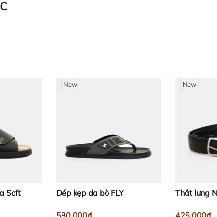
c
New
New
ng bỏ vào trong túi áo hoặc túi quần mà không lo rơi rớt hay 
a Soft
Dép kẹp da bò FLY
Thắt lưng
580.000₫
425.000₫