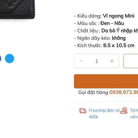
- Kiểu dáng:
Ví ngang Mini
- Màu sắc :
Đen - Nâu
- Chất liệu :
Da bò Ý nhập k
- Ngăn dây kéo:
không
- Kích thước:
8.5 x 10.5 cm
Gọi đặt hàng
0938.972.9
Freeship đơn từ
Tíc
400k
viên