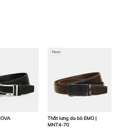
New
bị cấn khi sử dụng.
 NOVA
Thắt lưng da bò EMO |
MNT4-70