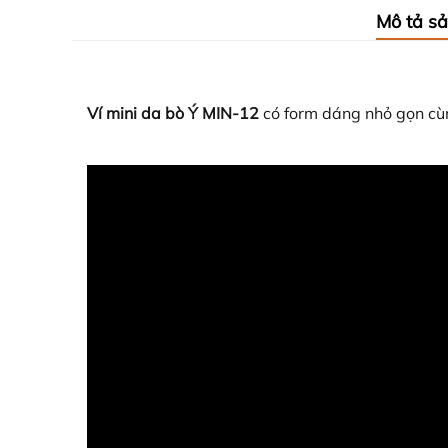
Mô tả s
Ví mini da bò Ý MIN-12
có form dáng nhỏ gọn cùn