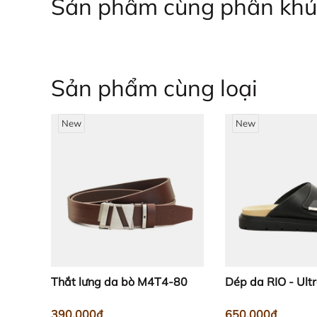
Sản phẩm cùng phân khú
Sản phẩm cùng loại
New
New
Với kích thước chỉ 10.5 x 8.5cm, bạn có thể dễ dà
Thắt lưng da bò M4T4-80
Dép da RIO - Ultr
390.000₫
650.000₫