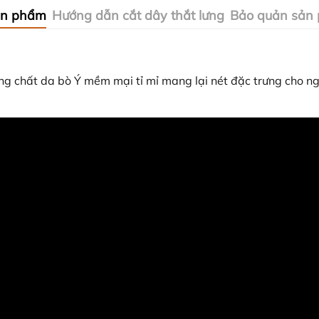
ản phẩm
Hướng dẫn cắt dây thắt lưng
Bảo quản sản
g chất da bò Ý mềm mại tỉ mỉ mang lại nét đặc trưng cho ng