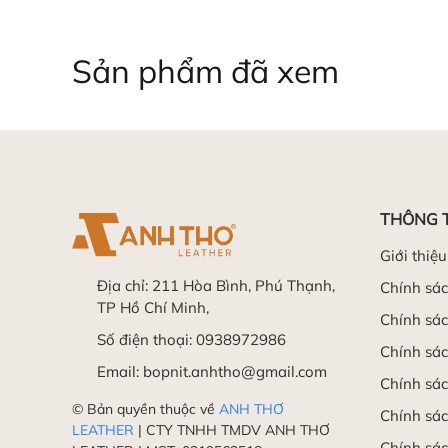
Sản phẩm đã xem
THÔNG 
Giới thiệu
Địa chỉ:
211 Hòa Bình, Phú Thạnh,
Chính sá
TP Hồ Chí Minh,
Chính sác
Số điện thoại:
0938972986
Chính sá
Email:
bopnit.anhtho@gmail.com
Chính sác
© Bản quyền thuộc về
ANH THƠ
Chính sác
LEATHER
| CTY TNHH TMDV ANH THƠ
Chính sác