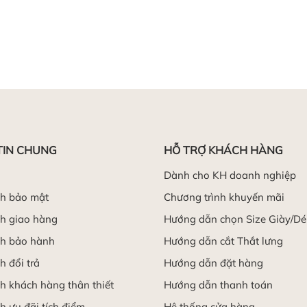
TIN CHUNG
HỖ TRỢ KHÁCH HÀNG
Dành cho KH doanh nghiệp
ch bảo mật
Chương trình khuyến mãi
h giao hàng
Hướng dẫn chọn Size Giày/D
ch bảo hành
Hướng dẫn cắt Thắt lưng
h đổi trả
Hướng dẫn đặt hàng
h khách hàng thân thiết
Hướng dẫn thanh toán
h ưu đãi tích điểm
Hệ thống cửa hàng