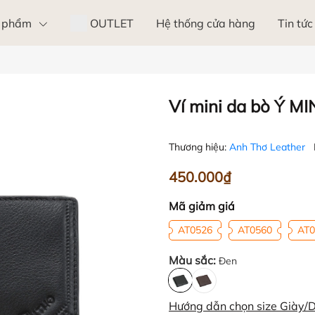
 phẩm
OUTLET
Hệ thống cửa hàng
Tin tức
Ví mini da bò Ý MI
Thương hiệu:
Anh Thơ Leather
450.000₫
Mã giảm giá
AT0526
AT0560
AT0
Màu sắc:
Đen
Hướng dẫn chọn size Giày/