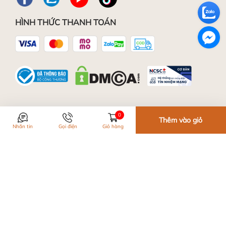
HÌNH THỨC THANH TOÁN
Bảo quản da
0
Thêm vào giỏ
Nhắn tin
Gọi điện
Giỏ hàng
Nếu chẳng máy dính nước, bạn cần phơi khô ở
nhiệt độ phòng, tránh dùng máy sấy hoặc phơi