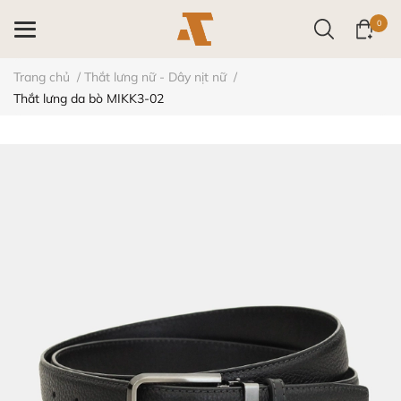
0
Trang chủ
/
Thắt lưng nữ - Dây nịt nữ
/
Thắt lưng da bò MIKK3-02