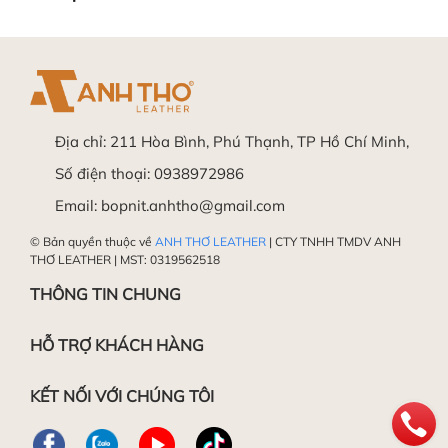
Làm sạch da
- Sau đó cắt bớt dây theo hướng dẫn:
Địa chỉ:
211 Hòa Bình, Phú Thạnh, TP Hồ Chí Minh,
Trong trường hợp vẫn chưa thực hiện được, Quý
Làm mềm da
Số điện thoại:
0938972986
khách hàng vui lòng mang sản phẩm đến Shop
Email:
bopnit.anhtho@gmail.com
để được Hỗ trợ miễn phí.
© Bản quyền thuộc về
ANH THƠ LEATHER
| CTY TNHH TMDV ANH
Chúc các bạn thành công!
THƠ LEATHER | MST: 0319562518
THÔNG TIN CHUNG
HỖ TRỢ KHÁCH HÀNG
Đánh bóng da
KẾT NỐI VỚI CHÚNG TÔI