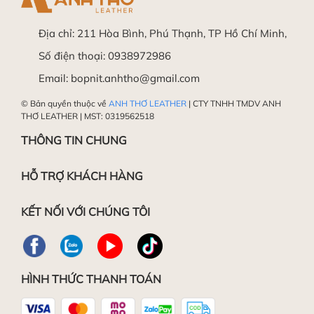
Địa chỉ:
211 Hòa Bình, Phú Thạnh, TP Hồ Chí Minh,
Trong trường hợp vẫn chưa thực hiện được, Quý
Làm mềm da
Số điện thoại:
0938972986
khách hàng vui lòng mang sản phẩm đến Shop
Email:
bopnit.anhtho@gmail.com
để được Hỗ trợ miễn phí.
© Bản quyền thuộc về
ANH THƠ LEATHER
| CTY TNHH TMDV ANH
Chúc các bạn thành công!
THƠ LEATHER | MST: 0319562518
THÔNG TIN CHUNG
Đánh bóng da
HỖ TRỢ KHÁCH HÀNG
KẾT NỐI VỚI CHÚNG TÔI
HÌNH THỨC THANH TOÁN