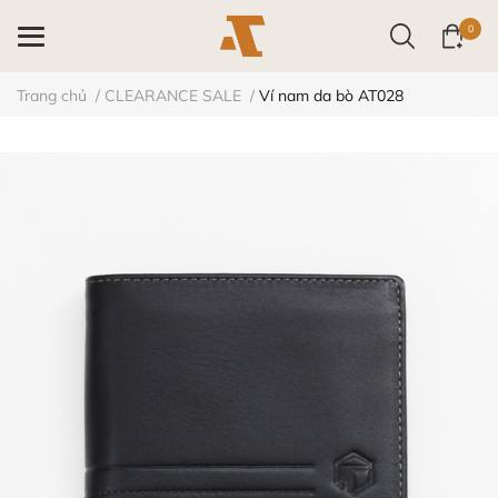
0
Trang chủ
/
CLEARANCE SALE
/
Ví nam da bò AT028