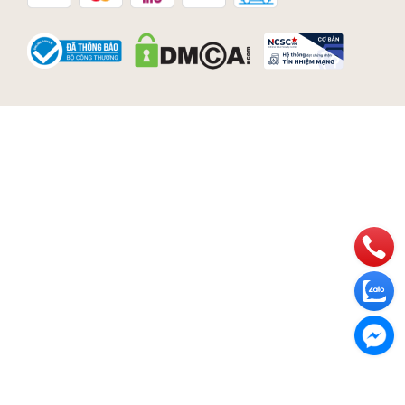
Bảo quản da
Nếu chẳng máy dính nước, bạn cần phơi khô ở
nhiệt độ phòng, tránh dùng máy sấy hoặc phơi
dưới ánh nắng mặt trời.
Nếu muốn giặt sản phẩm, nên mang ra cửa hàng
chuyên dụng để được giặt sấy đúng quy trình.