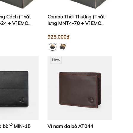
ng Cách (Thắt
Combo Thời Thượng (Thắt
-24 + Ví EMO
lưng MNT4-70 + Ví EMO
ĐỨNG)
925.000₫
New
a bò Ý MIN-15
Ví nam da bò AT044