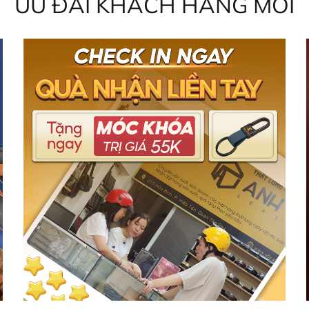
ƯU ĐÃI KHÁCH HÀNG MỚI