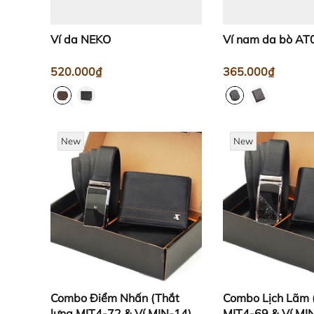
Ví da NEKO
Ví nam da bò AT
520.000₫
365.000₫
New
New
Combo Điểm Nhấn (Thắt
Combo Lịch Lãm 
lưng MIT4-72 & Ví MIN-14)
MIT4-69 & Ví MI