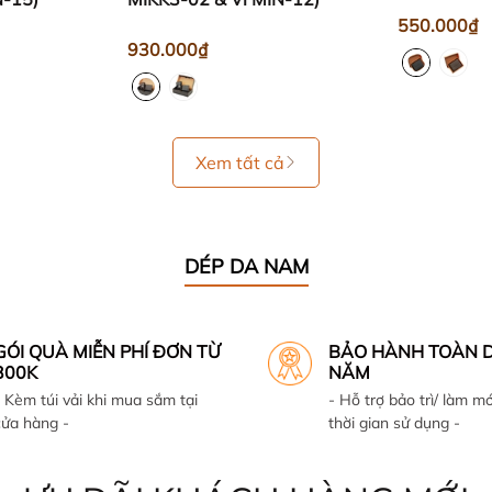
550.000₫
930.000₫
Xem tất cả
DÉP DA NAM
GÓI QUÀ MIỄN PHÍ ĐƠN TỪ
BẢO HÀNH TOÀN D
300K
NĂM
- Kèm túi vải khi mua sắm tại
- Hỗ trợ bảo trì/ làm mớ
cửa hàng -
thời gian sử dụng -