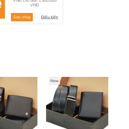
VNĐ cho đơn 1.500.000
VNĐ
Sao chép
Điều kiện
New