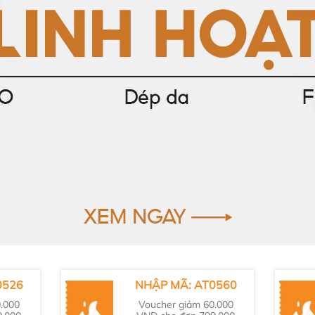
0526
NHẬP MÃ: AT0560
.000
Voucher giảm 60.000