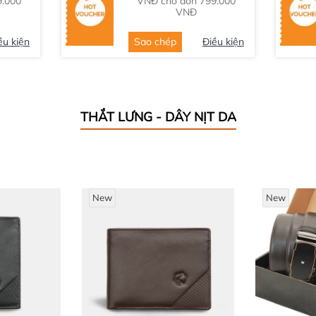
9.000
VNĐ cho đơn 799.000
VNĐ
ều kiện
Sao chép
Điều kiện
THẮT LƯNG - DÂY NỊT DA
New
New