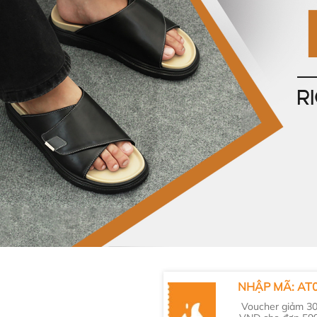
NHẬP MÃ: AT
Voucher giảm 30