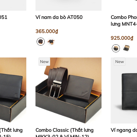
051
Ví nam da bò AT050
Combo Pho
lưng MNT4
ngang)
365.000₫
925.000₫
New
New
(Thắt lưng
Combo Classic (Thắt lưng
Ví ngang d
N-15)
MIKK3-02 & Ví MIN-12)