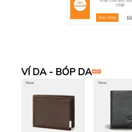
VNĐ cho đơn 59
VNĐ
Sao chép
Đi
VÍ DA - BÓP DA
New
New