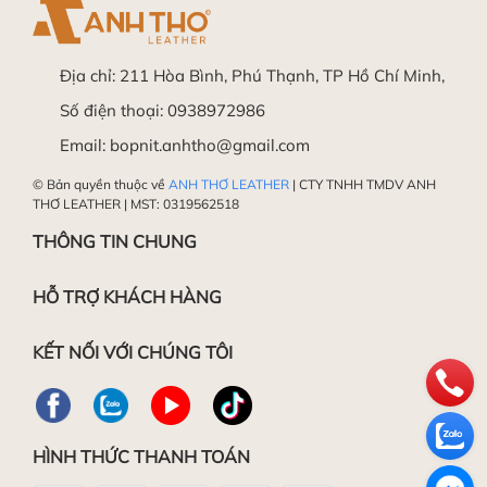
- Sau đó cắt bớt dây theo hướng dẫn:
Địa chỉ:
211 Hòa Bình, Phú Thạnh, TP Hồ Chí Minh,
Số điện thoại:
0938972986
Trong trường hợp vẫn chưa thực hiện được, Quý
Làm mềm da
Email:
bopnit.anhtho@gmail.com
khách hàng vui lòng mang sản phẩm đến Shop
để được Hỗ trợ miễn phí.
© Bản quyền thuộc về
ANH THƠ LEATHER
| CTY TNHH TMDV ANH
THƠ LEATHER | MST: 0319562518
Chúc các bạn thành công!
THÔNG TIN CHUNG
HỖ TRỢ KHÁCH HÀNG
Đánh bóng da
KẾT NỐI VỚI CHÚNG TÔI
HÌNH THỨC THANH TOÁN