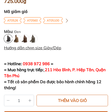
725.000₫
Mã giảm giá
AT0526
AT0560
AT05100
Màu:
Đen
Hướng dẫn chọn size Giày/Dép
= Hotline:
0938 972 986
=
= Mua hàng trực tiếp:
211 Hòa Bình, P. Hiệp Tân, Quận
Tân Phú
=
Tất cả sản phẩm Da được bảo hành chính hãng 12
tháng!
THÊM VÀO GIỎ