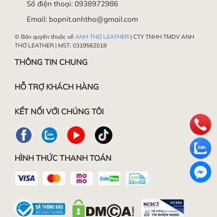
Số điện thoại:
0938972986
Email:
bopnit.anhtho@gmail.com
© Bản quyền thuộc về
ANH THƠ LEATHER
| CTY TNHH TMDV ANH
THƠ LEATHER | MST: 0319562518
THÔNG TIN CHUNG
HỖ TRỢ KHÁCH HÀNG
KẾT NỐI VỚI CHÚNG TÔI
HÌNH THỨC THANH TOÁN