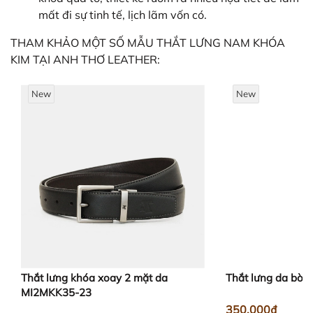
mất đi sự tinh tế, lịch lãm vốn có.
THAM KHẢO MỘT SỐ MẪU THẮT LƯNG NAM KHÓA
KIM TẠI ANH THƠ LEATHER:
New
New
Thắt lưng khóa xoay 2 mặt da
Thắt lưng da bò
MI2MKK35-23
350.000₫