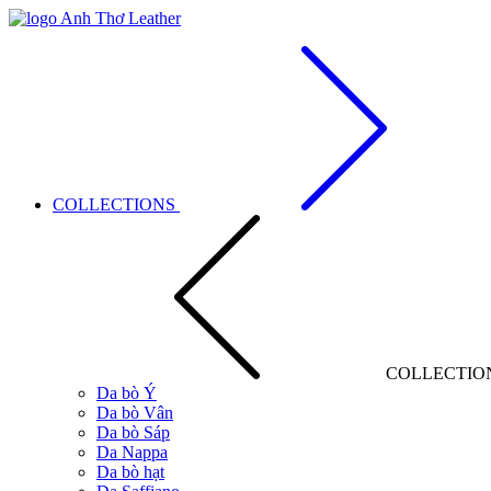
COLLECTIONS
COLLECTIO
Da bò Ý
Da bò Vân
Da bò Sáp
Da Nappa
Da bò hạt