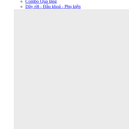
Combo Quà tặng
Dây rời - Đầu khoá - Phụ kiện