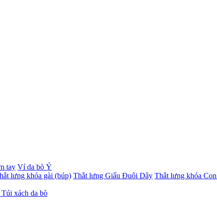
ầm tay
Ví da bò Ý
hắt lưng khóa gài (búp)
Thắt lưng Giấu Đuôi Dây
Thắt lưng khóa Con
 Túi xách da bò