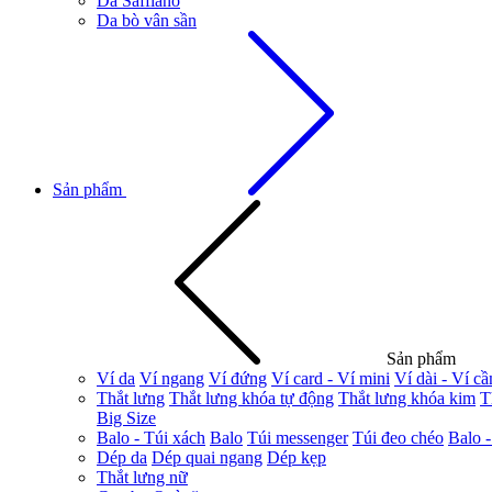
Da Saffiano
Da bò vân sần
Sản phẩm
Sản phẩm
Ví da
Ví ngang
Ví đứng
Ví card - Ví mini
Ví dài - Ví c
Thắt lưng
Thắt lưng khóa tự động
Thắt lưng khóa kim
T
Big Size
Balo - Túi xách
Balo
Túi messenger
Túi đeo chéo
Balo -
Dép da
Dép quai ngang
Dép kẹp
Thắt lưng nữ