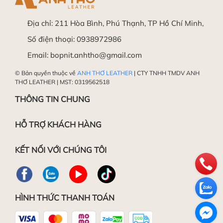
- Sau đó cắt bớt dây theo hướng dẫn:
Địa chỉ:
211 Hòa Bình, Phú Thạnh, TP Hồ Chí Minh,
Số điện thoại:
0938972986
Trong trường hợp vẫn chưa thực hiện được, Quý
Làm mềm da
Email:
bopnit.anhtho@gmail.com
khách hàng vui lòng mang sản phẩm đến Shop
để được Hỗ trợ miễn phí.
© Bản quyền thuộc về
ANH THƠ LEATHER
| CTY TNHH TMDV ANH
THƠ LEATHER | MST: 0319562518
Chúc các bạn thành công!
THÔNG TIN CHUNG
HỖ TRỢ KHÁCH HÀNG
Đánh bóng da
KẾT NỐI VỚI CHÚNG TÔI
HÌNH THỨC THANH TOÁN