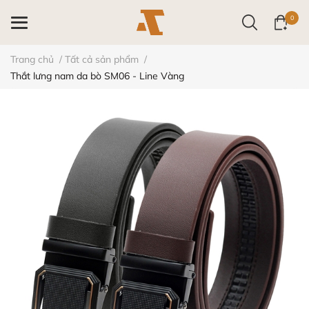
0
Trang chủ
/
Tất cả sản phẩm
/
Thắt lưng nam da bò SM06 - Line Vàng