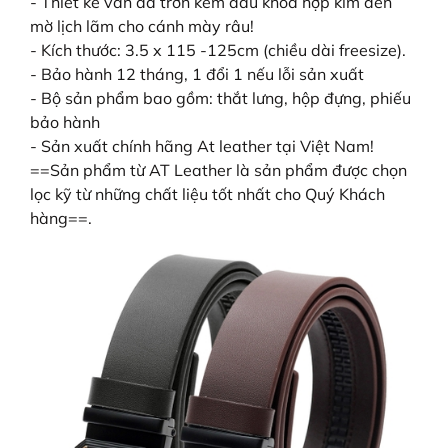
- Thiết kế vân da trơn kèm đầu khóa hợp kim đen
mờ lịch lãm cho cánh mày râu!
- Kích thước: 3.5 x 115 -125cm (chiều dài freesize).
- Bảo hành 12 tháng, 1 đổi 1 nếu lỗi sản xuất
- Bộ sản phẩm bao gồm: thắt lưng, hộp đựng, phiếu
bảo hành
- Sản xuất chính hãng At leather tại Việt Nam!
==Sản phẩm từ AT Leather là sản phẩm được chọn
lọc kỹ từ những chất liệu tốt nhất cho Quý Khách
hàng==.