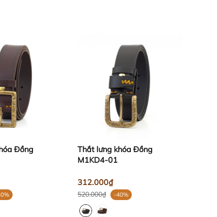
khóa Đồng
Thắt lưng khóa Đồng
M1KD4-01
312.000₫
520.000₫
40%
-40%