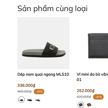
Sản phẩm cùng loại
Dép nam quai ngang MLS10
Ví mini da bò v
01
336.000₫
252.000₫
480.000₫
-30%
420.000₫
-40%