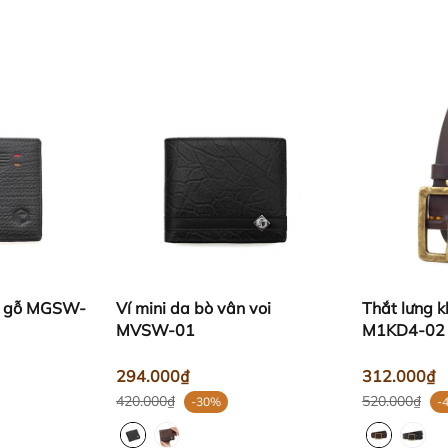
ân gỗ MGSW-
Ví mini da bò vân voi
Thắt lưng 
MVSW-01
M1KD4-02
294.000₫
312.000₫
420.000₫
520.000₫
-30%
-