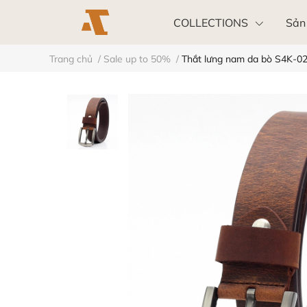
COLLECTIONS
Sản
Trang chủ
/
Sale up to 50%
/
Thắt lưng nam da bò S4K-02
Khách hàng doanh nghiệp