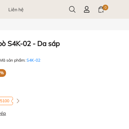
0
Liên hệ
bò S4K-02 - Da sáp
Mã sản phẩm:
S4K-02
0%
5100
Dép