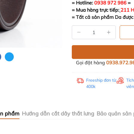
= Hotline:
0938 972 986
=
= Mua hàng trực tiếp:
211 H
=
Tất cả sản phẩm Da được 
Gọi đặt hàng
0938.972.9
Freeship đơn từ
Tíc
400k
viên
ản phẩm
Hướng dẫn cắt dây thắt lưng
Bảo quản sản