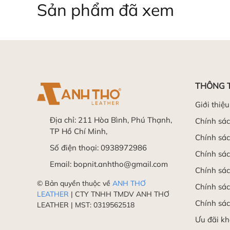
Sản phẩm đã xem
THÔNG 
Giới thiệu
Địa chỉ:
211 Hòa Bình, Phú Thạnh,
Chính sá
TP Hồ Chí Minh,
Chính sác
Số điện thoại:
0938972986
Chính sá
Email:
bopnit.anhtho@gmail.com
Chính sác
© Bản quyền thuộc về
ANH THƠ
Chính sác
LEATHER
| CTY TNHH TMDV ANH THƠ
Chính sác
LEATHER | MST: 0319562518
Ưu đãi k