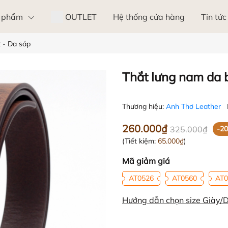
 phẩm
OUTLET
Hệ thống cửa hàng
Tin tức
 - Da sáp
Thắt lưng nam da 
Thương hiệu:
Anh Thơ Leather
260.000₫
325.000₫
-2
(Tiết kiệm:
65.000₫
)
Mã giảm giá
AT0526
AT0560
AT0
Hướng dẫn chọn size Giày/