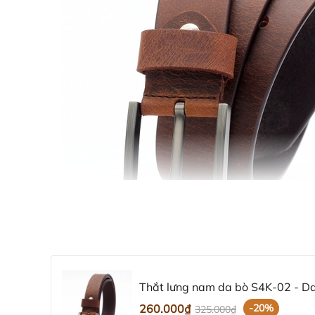
Thắt lưng nam da bò S4K-02 - D
260.000₫
-20%
325.000₫