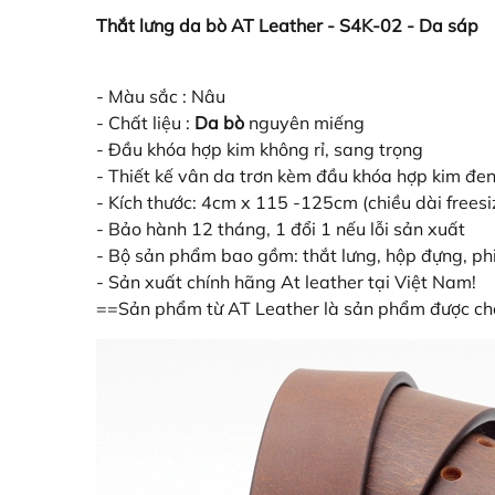
Thắt lưng da bò AT Leather - S4K-02 - Da sáp
- Màu sắc : Nâu
- Chất liệu :
Da bò
nguyên miếng
- Đầu khóa hợp kim không rỉ, sang trọng
- Thiết kế vân da trơn kèm đầu khóa hợp kim đen
- Kích thước: 4cm x 115 -125cm (chiều dài freesi
- Bảo hành 12 tháng, 1 đổi 1 nếu lỗi sản xuất
- Bộ sản phẩm bao gồm: thắt lưng, hộp đựng, ph
- Sản xuất chính hãng At leather tại Việt Nam!
==Sản phẩm từ AT Leather là sản phẩm được chọn