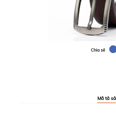
Chia sẻ
Mô tả s