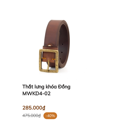
Thắt lưng khóa Đồng
MWKD4-02
285.000₫
475.000₫
-40%