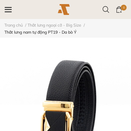
0
Trang chủ
/
Thắt lưng ngoại cỡ - Big Size
/
Thắt lưng nam tự động PT19 - Da bò Ý