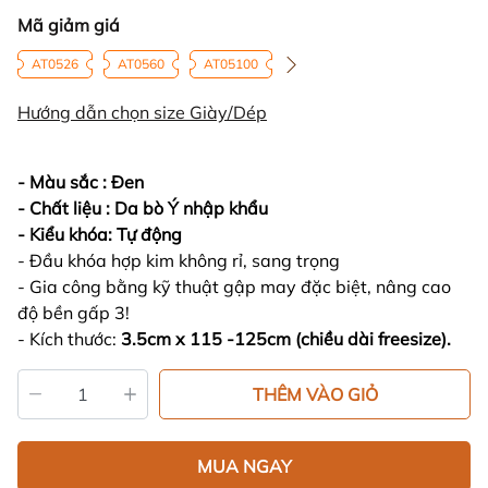
Mã giảm giá
AT0526
AT0560
AT05100
Hướng dẫn chọn size Giày/Dép
- Màu sắc : Đen
- Chất liệu : Da bò Ý nhập khẩu
- Kiểu khóa: Tự động
- Đầu khóa hợp kim không rỉ, sang trọng
- Gia công bằng kỹ thuật gập may đặc biệt, nâng cao
độ bền gấp 3!
- Kích thước:
3.5cm x 115 -125cm (chiều dài freesize).
THÊM VÀO GIỎ
MUA NGAY