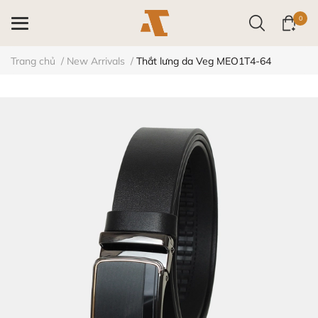
0
Trang chủ
/
New Arrivals
/
Thắt lưng da Veg MEO1T4-64