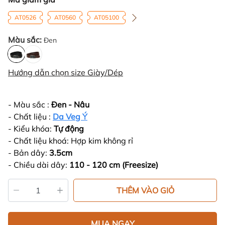
AT0526
AT0560
AT05100
Màu sắc:
Đen
Hướng dẫn chọn size Giày/Dép
- Màu sắc :
Đen - Nâu
- Chất liệu :
Da Veg Ý
- Kiểu khóa:
Tự động
- Chất liệu khoá: Hợp kim không rỉ
- Bản dây:
3.5cm
- Chiều dài dây:
110 - 120 cm (Freesize)
THÊM VÀO GIỎ
MUA NGAY