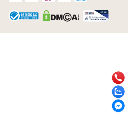
-------------------------------------------------------
--
Bảo quản da
Nếu chẳng máy dính nước, bạn cần phơi khô ở
nhiệt độ phòng, tránh dùng máy sấy hoặc phơi
dưới ánh nắng mặt trời.
Nếu muốn giặt sản phẩm, nên mang ra cửa hàng