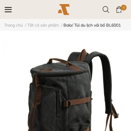
0
Trang chủ
/
Tất cả sản phẩm
/
Balo/ Túi du lịch vải bố BL6001