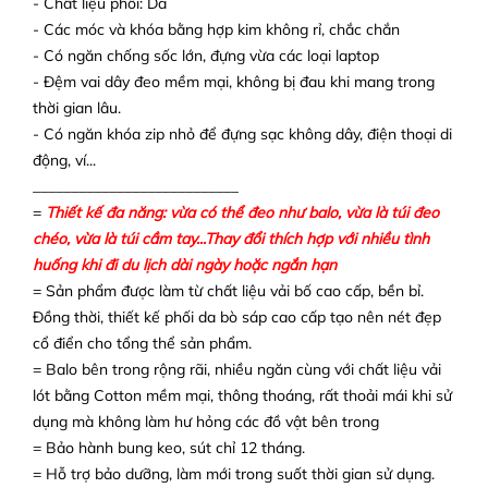
- Chất liệu phối: Da
- Các móc và khóa bằng hợp kim không rỉ, chắc chắn
- Có ngăn chống sốc lớn, đựng vừa các loại laptop
- Đệm vai dây đeo mềm mại, không bị đau khi mang trong
thời gian lâu.
- Có ngăn khóa zip nhỏ để đựng sạc không dây, điện thoại di
động, ví...
___________________________
=
Thiết kế đa năng: vừa có thể đeo như balo, vừa là túi đeo
chéo, vừa là túi cầm tay...Thay đổi thích hợp với nhiều tình
huống khi đi du lịch dài ngày hoặc ngắn hạn
= Sản phẩm được làm từ chất liệu vải bố cao cấp, bền bỉ.
Đồng thời, thiết kế phối da bò sáp cao cấp tạo nên nét đẹp
cổ điển cho tổng thể sản phẩm.
= Balo bên trong rộng rãi, nhiều ngăn cùng với chất liệu vải
lót bằng Cotton mềm mại, thông thoáng, rất thoải mái khi sử
dụng mà không làm hư hỏng các đồ vật bên trong
= Bảo hành bung keo, sút chỉ 12 tháng.
= Hỗ trợ bảo dưỡng, làm mới trong suốt thời gian sử dụng.