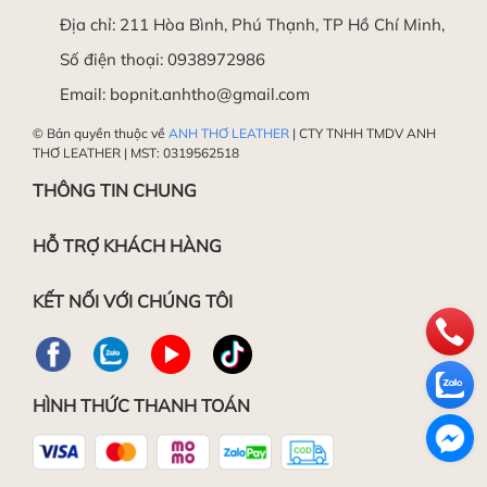
Địa chỉ:
211 Hòa Bình, Phú Thạnh, TP Hồ Chí Minh,
Số điện thoại:
0938972986
Trong trường hợp vẫn chưa thực hiện được, Quý
Làm mềm da
Email:
bopnit.anhtho@gmail.com
khách hàng vui lòng mang sản phẩm đến Shop
để được Hỗ trợ miễn phí.
© Bản quyền thuộc về
ANH THƠ LEATHER
| CTY TNHH TMDV ANH
THƠ LEATHER | MST: 0319562518
Chúc các bạn thành công!
THÔNG TIN CHUNG
HỖ TRỢ KHÁCH HÀNG
Đánh bóng da
KẾT NỐI VỚI CHÚNG TÔI
HÌNH THỨC THANH TOÁN