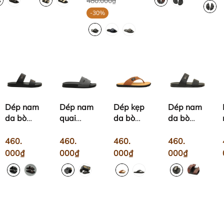
480.000₫
-30%
Dép nam
Dép nam
Dép kẹp
Dép nam
da bò
quai
da bò
da bò
quai
ngang
MLF01
MLDS01
ngang
MLS05
460.
460.
460.
460.
MLDS02
000₫
000₫
000₫
000₫