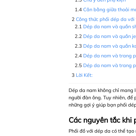
Cân bằng giữa thoải m
Công thức phối dép da với
Dép da nam và quần sh
Dép da nam và quần j
Dép da nam và quần k
Dép da nam và trang p
Dép da nam và trang p
Lời Kết:
Dép da nam không chỉ mang lạ
người đàn ông. Tuy nhiên, để 
những gợi ý giúp bạn phối dép
Các nguyên tắc khi 
Phối đồ với dép da có thể tạo