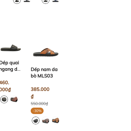
Dép quai
ngang da
Dép nam da
bò MLS04
bò MLS03
460.
385.000
000₫
₫
550.000₫
-30%