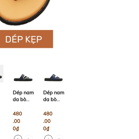
Dép nam
Dép nam
da bò
da bò
quai
hai quai
ngang
MLDS04
480
480
g
MLS08
.00
.00
9
0₫
0₫