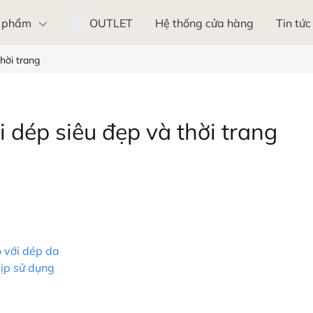
 phẩm
OUTLET
Hệ thống cửa hàng
Tin tức
thời trang
i dép siêu đẹp và thời trang
ồ với dép da
ịp sử dụng