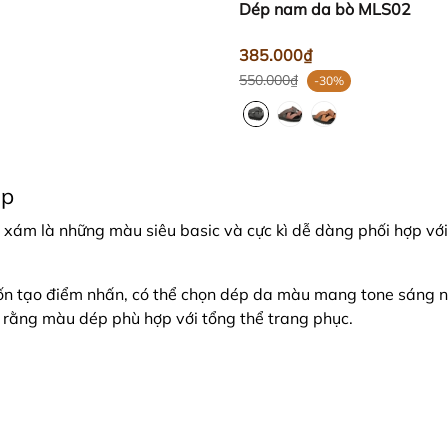
Dép nam da bò MLS02
385.000₫
550.000₫
-30%
ợp
 xám là những màu siêu basic và cực kì dễ dàng phối hợp với
ốn tạo điểm nhấn, có thể chọn dép da màu mang tone sáng 
rằng màu dép phù hợp với tổng thể trang phục.