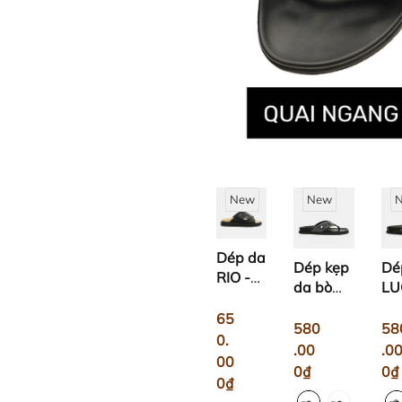
New
New
Dép da
Dép kẹp
Dé
RIO -
da bò
LU
Ultra
FLY
Soft
65
580
58
0.
.00
.0
00
0₫
0₫
0₫