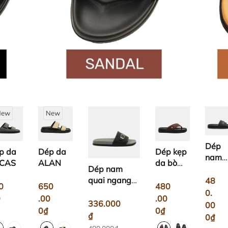
New
New
Dép
p da
Dép da
Dép kẹp
nam
CAS
ALAN
da bò
da bò
Dép nam
MLF04
quai
quai ngang
48
0
650
480
ngan
MLS10
0.
0
.00
.00
MLS0
336.000
00
0₫
0₫
₫
0₫