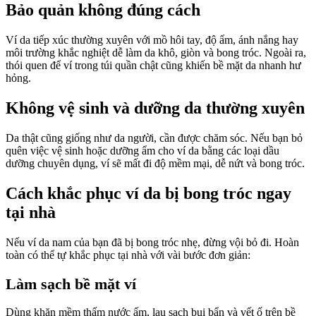
Bảo quản không đúng cách
Ví da tiếp xúc thường xuyên với mồ hôi tay, độ ẩm, ánh nắng hay
môi trường khắc nghiệt dễ làm da khô, giòn và bong tróc. Ngoài ra,
thói quen để ví trong túi quần chật cũng khiến bề mặt da nhanh hư
hỏng.
Không vệ sinh và dưỡng da thường xuyên
Da thật cũng giống như da người, cần được chăm sóc. Nếu bạn bỏ
quên việc vệ sinh hoặc dưỡng ẩm cho ví da bằng các loại dầu
dưỡng chuyên dụng, ví sẽ mất đi độ mềm mại, dễ nứt và bong tróc.
Cách khắc phục ví da bị bong tróc ngay
tại nhà
Nếu ví da nam của bạn đã bị bong tróc nhẹ, đừng vội bỏ đi. Hoàn
toàn có thể tự khắc phục tại nhà với vài bước đơn giản:
Làm sạch bề mặt ví
Dùng khăn mềm thấm nước ấm, lau sạch bụi bẩn và vết ố trên bề