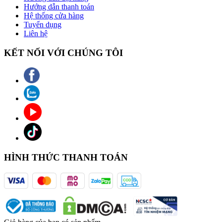
Hướng dẫn thanh toán
Hệ thống cửa hàng
Tuyển dụng
Liên hệ
KẾT NỐI VỚI CHÚNG TÔI
HÌNH THỨC THANH TOÁN