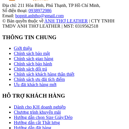
Địa chỉ:
211 Hòa Bình, Phú Thạnh, TP Hồ Chí Minh,
Số điện thoại:
0938972986
Email:
bopnit.anhtho@gmail.com
© Bản quyền thuộc về
ANH THƠ LEATHER
| CTY TNHH
TMDV ANH THƠ LEATHER | MST: 0319562518
THÔNG TIN CHUNG
Giới thiệu
Chính sách bảo mật
Chính sách giao hàng
Chính sách bảo hành
Chính sách đổi trả
Chính sách khách hàng thân thiết
Chính sách ưu đãi tích điểm
Ưu đãi khách hàng mới
HỖ TRỢ KHÁCH HÀNG
Dành cho KH doanh nghiệp
Chương trình khuyến mãi
Hướng dẫn chọn Size Giày/Dép
Hướng dẫn cắt Thắt lưng
Hướng dẫn đặt hàng