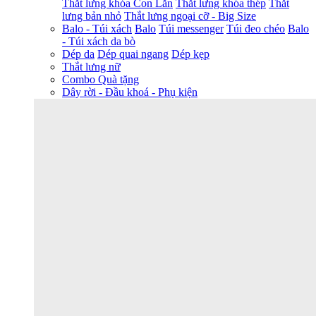
Thắt lưng khóa Con Lăn
Thắt lưng khóa thép
Thắt
lưng bản nhỏ
Thắt lưng ngoại cỡ - Big Size
Balo - Túi xách
Balo
Túi messenger
Túi đeo chéo
Balo
- Túi xách da bò
Dép da
Dép quai ngang
Dép kẹp
Thắt lưng nữ
Combo Quà tặng
Dây rời - Đầu khoá - Phụ kiện