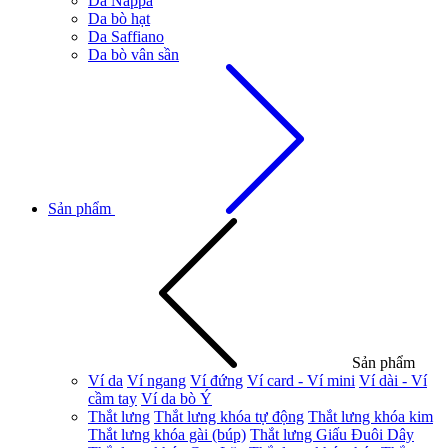
Da Nappa
Da bò hạt
Da Saffiano
Da bò vân sần
Sản phẩm
Sản phẩm
Ví da
Ví ngang
Ví đứng
Ví card - Ví mini
Ví dài - Ví
cầm tay
Ví da bò Ý
Thắt lưng
Thắt lưng khóa tự động
Thắt lưng khóa kim
Thắt lưng khóa gài (búp)
Thắt lưng Giấu Đuôi Dây