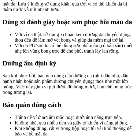
mặt da. Lưu ý không sử dụng khăn quá ướt vì có thể khiến da bị
thấm nước và nứt nhanh hơn.
Dùng xi đánh giày hoặc sơn phục hồi màu da
Với ví da thật: sử dụng xi hoặc kem dưỡng da chuyên dụng,
thoa đều để làm mờ vết bong và giúp da mềm mại trở lại.
Với da PU/simili: có thể dùng sơn phủ màu (có bán sẵn) quét
nhẹ lên vùng bong tróc để che phủ, tránh lây lan rộng.
Dưỡng ẩm định kỳ
Sau khi phục hồi, bạn nên dùng dầu dưỡng da (như dầu oliu, dầu
hạnh nhân hoặc sản phẩm dưỡng chuyên dụng) thoa nhẹ một lớp
mỏng. Việc này giúp ví giữ được độ bóng mượt, hạn chế bong tróc
trong tương lai.
Bảo quản đúng cách
Tránh để ví ở nơi ẩm mốc hoặc dưới ánh nắng trực tiếp.
Không nhét quá nhiều tiền và giấy tờ khiến ví căng phồng.
Khi không dùng, cất ví trong hộp hoặc túi vải khô thoáng để
bảo vệ bề mặt da.