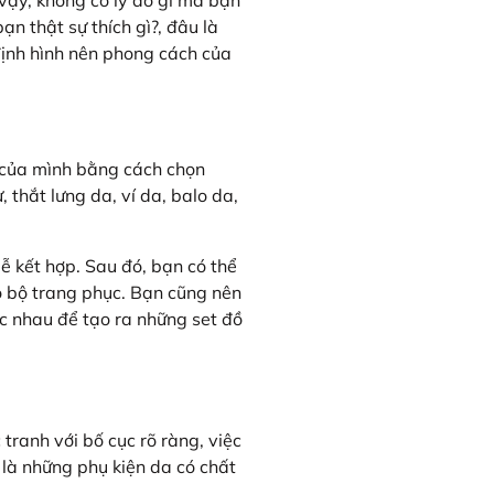
 vậy, không có lý do gì mà bạn
n thật sự thích gì?, đâu là
định hình nên phong cách của
 của mình bằng cách chọn
thắt lưng da, ví da, balo da,
ễ kết hợp. Sau đó, bạn có thể
 bộ trang phục. Bạn cũng nên
ác nhau để tạo ra những set đồ
ranh với bố cục rõ ràng, việc
 là những phụ kiện da có chất