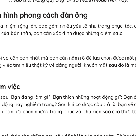
nh hình phong cách đàn ông
i niệm rộng lớn, bao gồm nhiều yếu tố như trang phục, tóc, 
 của bản thân, bạn cần xác định được những điểm sau:
 lõi và căn bản nhất mà bạn cần nắm rõ để lựa chọn được mộ
g việc tìm hiểu thật kỹ về dáng người, khuôn mặt sau đó là
àm việc
i sau: Bạn đang làm gì?; Bạn thích những hoạt động gì?; Bạn 
 động hay nghiêm trang? Sau khi có được câu trả lời bạn sẽ 
p bạn lựa chọn những trang phục và phụ kiện sao cho thực tế v