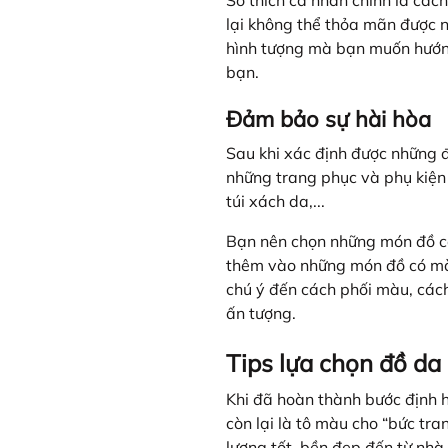
Sở thích cá nhân chính là các
lại không thể thỏa mãn được n
hình tượng mà bạn muốn hướng
bạn.
Đảm bảo sự hài hòa
Sau khi xác định được những 
những trang phục và phụ kiện 
túi xách da,...
Bạn nên chọn những món đồ có 
thêm vào những món đồ có màu
chú ý đến cách phối màu, cách
ấn tượng.
Tips lựa chọn đồ da
Khi đã hoàn thành bước định h
còn lại là tô màu cho “bức tr
lượng tốt, bền đẹp đến từ nhà