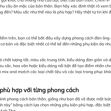
h gọi khác cho những nhu cầu đặc biệt của bản thân. Chính vì
hu cầu ăn mặc của bản thân. Bạn hãy xác định thật rõ xem bạ
 đến? Màu sắc như thế nào là phù hợp? Hãy thật tự tin khi 
điểm trên, bạn có thể bắt đầu xây dựng phong cách đàn ông
cơ bản và đặc biệt nhất có thể kể đến những phụ kiện da như, 
chất lượng tốt, màu sắc trung tính, kiểu dáng đơn giản và d
 sắc, hoa văn hoặc kiểu dáng nổi bật để tạo điểm nhấn cho
 mix and match các loại chất liệu và các loại trang phục kh
 phù hợp với từng phong cách
ình phong cách bản thân, giống như bạn đã vẽ được một bức t
anh này” bằng cách lựa chọn những phụ kiện phù hợp, đặc biệt
 Anh Thơ.