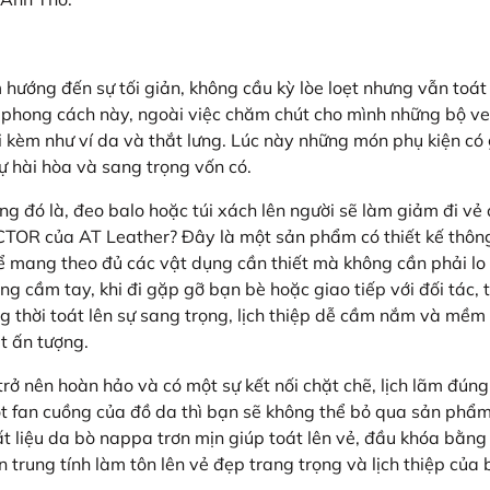
m hướng đến sự tối giản, không cầu kỳ lòe loẹt nhưng vẫn toát
 phong cách này, ngoài việc chăm chút cho mình những bộ ve
đi kèm như ví da và thắt lưng. Lúc này những món phụ kiện có
sự hài hòa và sang trọng vốn có.
ng đó là, đeo balo hoặc túi xách lên người sẽ làm giảm đi vẻ
CTOR của AT Leather? Đây là một sản phẩm có thiết kế thôn
ể mang theo đủ các vật dụng cần thiết mà không cần phải lo
ạng cầm tay, khi đi gặp gỡ bạn bè hoặc giao tiếp với đối tác
ng thời toát lên sự sang trọng, lịch thiệp dễ cầm nắm và mềm 
t ấn tượng.
rở nên hoàn hảo và có một sự kết nối chặt chẽ, lịch lãm đúng
ột fan cuồng của đồ da thì bạn sẽ không thể bỏ qua sản phẩ
 liệu da bò nappa trơn mịn giúp toát lên vẻ, đầu khóa bằng 
trung tính làm tôn lên vẻ đẹp trang trọng và lịch thiệp của 