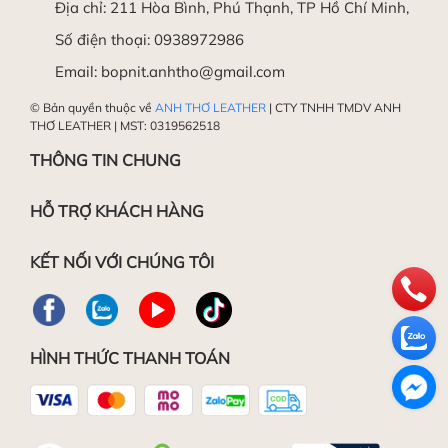
Địa chỉ:
211 Hòa Bình, Phú Thạnh, TP Hồ Chí Minh,
Số điện thoại:
0938972986
Email:
bopnit.anhtho@gmail.com
© Bản quyền thuộc về
ANH THƠ LEATHER
| CTY TNHH TMDV ANH
THƠ LEATHER | MST: 0319562518
THÔNG TIN CHUNG
HỖ TRỢ KHÁCH HÀNG
KẾT NỐI VỚI CHÚNG TÔI
HÌNH THỨC THANH TOÁN