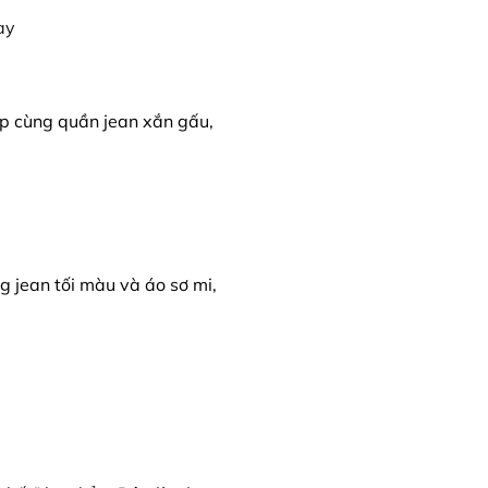
ợp cùng quần jean xắn gấu,
ng jean tối màu và áo sơ mi,