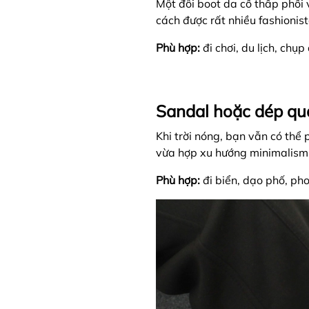
Một đôi boot da cổ thấp phối 
cách được rất nhiều fashionis
Phù hợp:
đi chơi, du lịch, chụ
Sandal hoặc dép qu
Khi trời nóng, bạn vẫn có thể
vừa hợp xu hướng minimalism
Phù hợp:
đi biển, dạo phố, ph