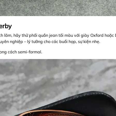
erby
h lãm, hãy thử phối quần jean tối màu với giày Oxford hoặc
uyên nghiệp – lý tưởng cho các buổi họp, sự kiện nhẹ.
hong cách semi-formal.