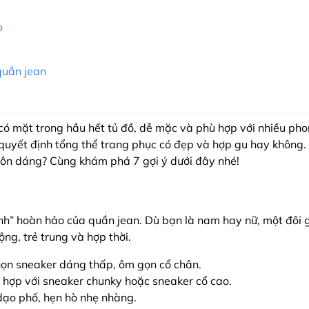
o
quần jean
có mặt trong hầu hết tủ đồ, dễ mặc và phù hợp với nhiều pho
tố quyết định tổng thể trang phục có đẹp và hợp gu hay khôn
 tôn dáng? Cùng khám phá 7 gợi ý dưới đây nhé!
nh” hoàn hảo của quần jean. Dù bạn là nam hay nữ, một đôi 
ộng, trẻ trung và hợp thời.
họn sneaker dáng thấp, ôm gọn cổ chân.
 hợp với sneaker chunky hoặc sneaker cổ cao.
 dạo phố, hẹn hò nhẹ nhàng.