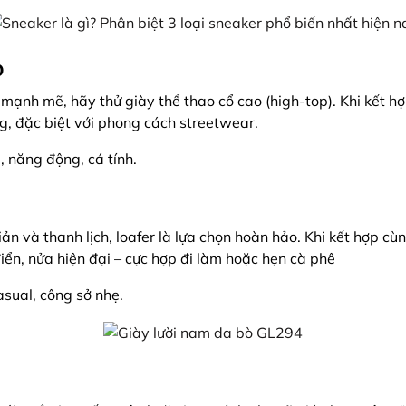
o
ạnh mẽ, hãy thử giày thể thao cổ cao (high-top). Khi kết h
ang, đặc biệt với phong cách streetwear.
, năng động, cá tính.
giản và thanh lịch, loafer là lựa chọn hoàn hảo. Khi kết hợp cù
iển, nửa hiện đại – cực hợp đi làm hoặc hẹn cà phê
sual, công sở nhẹ.