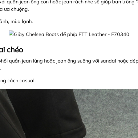
với quần jean ống côn hoặc jean rách nhẹ sẽ giúp bạn trông 
ta ưa chuộng.
p ảnh, mùa lạnh.
ai chéo
 phối quần jean lửng hoặc jean ống suông với sandal hoặc d
.
ong cách casual.