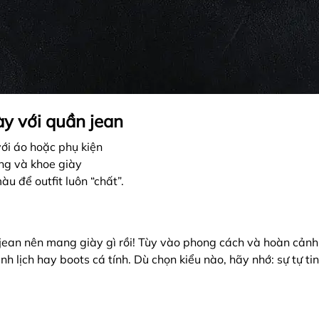
ày với quần jean
ới áo hoặc phụ kiện
ng và khoe giày
u để outfit luôn “chất”.
ean nên mang giày gì rồi! Tùy vào phong cách và hoàn cảnh, 
h lịch hay boots cá tính. Dù chọn kiểu nào, hãy nhớ: sự tự ti