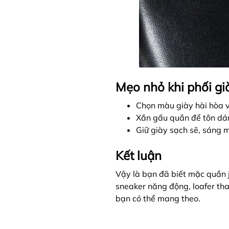
Mẹo nhỏ khi phối gi
Chọn màu giày hài hòa v
Xắn gấu quần để tôn dá
Giữ giày sạch sẽ, sáng mà
Kết luận
Vậy là bạn đã biết mặc quần j
sneaker năng động, loafer than
bạn có thể mang theo.