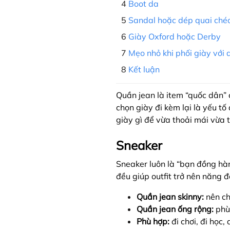
Boot da
Sandal hoặc dép quai ché
Giày Oxford hoặc Derby
Mẹo nhỏ khi phối giày với 
Kết luận
Quần jean là item “quốc dân” 
chọn giày đi kèm lại là yếu 
giày gì để vừa thoải mái vừa
Sneaker
Sneaker luôn là “bạn đồng hà
đều giúp outfit trở nên năng đ
Quần jean skinny:
nên c
Quần jean ống rộng:
phù
Phù hợp:
đi chơi, đi học,