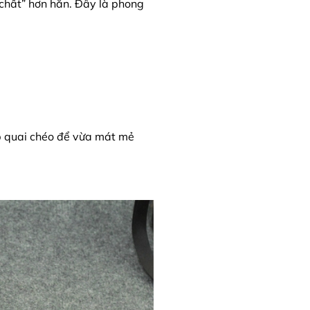
“chất” hơn hẳn. Đây là phong
ép quai chéo để vừa mát mẻ