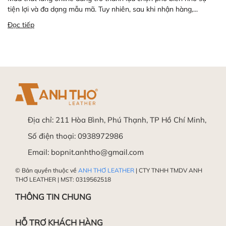
tiện lợi và đa dạng mẫu mã. Tuy nhiên, sau khi nhận hàng,...
Đọc tiếp
Địa chỉ:
211 Hòa Bình, Phú Thạnh, TP Hồ Chí Minh,
Số điện thoại:
0938972986
Email:
bopnit.anhtho@gmail.com
© Bản quyền thuộc về
ANH THƠ LEATHER
| CTY TNHH TMDV ANH
THƠ LEATHER | MST: 0319562518
THÔNG TIN CHUNG
HỖ TRỢ KHÁCH HÀNG