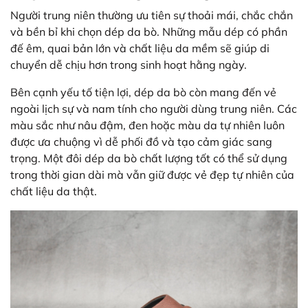
Người trung niên thường ưu tiên sự thoải mái, chắc chắn
và bền bỉ khi chọn dép da bò. Những mẫu dép có phần
đế êm, quai bản lớn và chất liệu da mềm sẽ giúp di
chuyển dễ chịu hơn trong sinh hoạt hằng ngày.
Bên cạnh yếu tố tiện lợi, dép da bò còn mang đến vẻ
ngoài lịch sự và nam tính cho người dùng trung niên. Các
màu sắc như nâu đậm, đen hoặc màu da tự nhiên luôn
được ưa chuộng vì dễ phối đồ và tạo cảm giác sang
trọng. Một đôi dép da bò chất lượng tốt có thể sử dụng
trong thời gian dài mà vẫn giữ được vẻ đẹp tự nhiên của
chất liệu da thật.