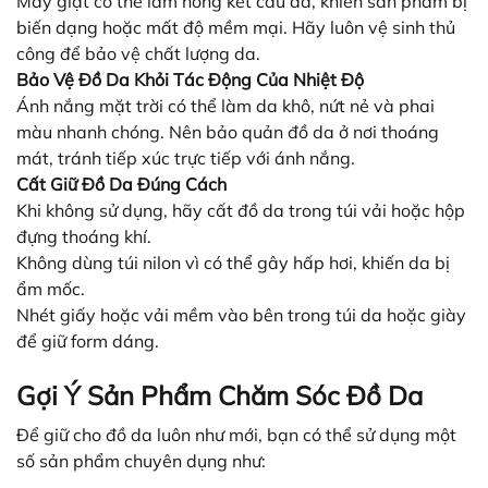
Máy giặt có thể làm hỏng kết cấu da, khiến sản phẩm bị
biến dạng hoặc mất độ mềm mại. Hãy luôn vệ sinh thủ
công để bảo vệ chất lượng da.
Bảo Vệ Đồ Da Khỏi Tác Động Của Nhiệt Độ
Ánh nắng mặt trời có thể làm da khô, nứt nẻ và phai
màu nhanh chóng. Nên bảo quản đồ da ở nơi thoáng
mát, tránh tiếp xúc trực tiếp với ánh nắng.
Cất Giữ Đồ Da Đúng Cách
Khi không sử dụng, hãy cất đồ da trong túi vải hoặc hộp
đựng thoáng khí.
Không dùng túi nilon vì có thể gây hấp hơi, khiến da bị
ẩm mốc.
Nhét giấy hoặc vải mềm vào bên trong túi da hoặc giày
để giữ form dáng.
Gợi Ý Sản Phẩm Chăm Sóc Đồ Da
Để giữ cho đồ da luôn như mới, bạn có thể sử dụng một
số sản phẩm chuyên dụng như: