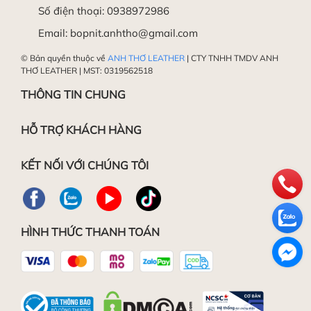
Số điện thoại:
0938972986
Email:
bopnit.anhtho@gmail.com
© Bản quyền thuộc về
ANH THƠ LEATHER
| CTY TNHH TMDV ANH
THƠ LEATHER | MST: 0319562518
THÔNG TIN CHUNG
HỖ TRỢ KHÁCH HÀNG
KẾT NỐI VỚI CHÚNG TÔI
HÌNH THỨC THANH TOÁN