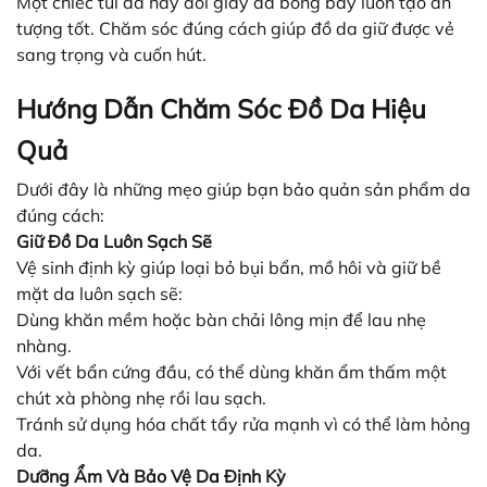
Một chiếc túi da hay đôi giày da bóng bẩy luôn tạo ấn
tượng tốt. Chăm sóc đúng cách giúp đồ da giữ được vẻ
sang trọng và cuốn hút.
Hướng Dẫn Chăm Sóc Đồ Da Hiệu
Quả
Dưới đây là những mẹo giúp bạn bảo quản sản phẩm da
đúng cách:
Giữ Đồ Da Luôn Sạch Sẽ
Vệ sinh định kỳ giúp loại bỏ bụi bẩn, mồ hôi và giữ bề
mặt da luôn sạch sẽ:
Dùng khăn mềm hoặc bàn chải lông mịn để lau nhẹ
nhàng.
Với vết bẩn cứng đầu, có thể dùng khăn ẩm thấm một
chút xà phòng nhẹ rồi lau sạch.
Tránh sử dụng hóa chất tẩy rửa mạnh vì có thể làm hỏng
da.
Dưỡng Ẩm Và Bảo Vệ Da Định Kỳ