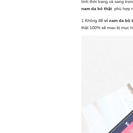
tính thời trang và sang tr
nam da bò thật
phù hợp nh
1.Không để
ví nam da bò 
thật 100% sẽ mau bị mục hỏ