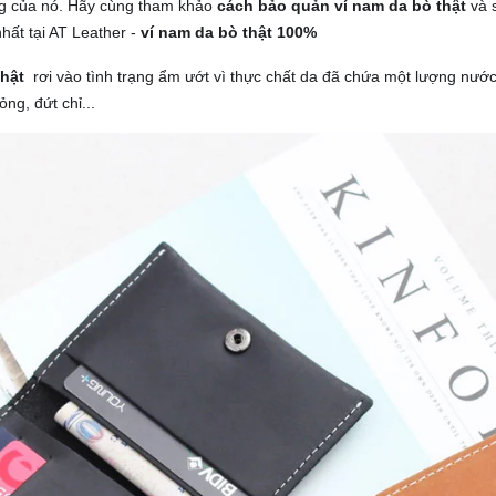
ọng của nó. Hãy cùng tham khảo
cách bảo quản ví nam da bò thật
và 
ất tại AT Leather -
ví nam da bò thật 100%
thật
rơi vào tình trạng ẩm ướt vì thực chất da đã chứa một lượng nước
ng, đứt chỉ...