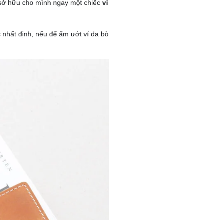
sở hữu cho mình ngay một chiếc
ví
 nhất định, nếu để ẩm ướt ví da bò