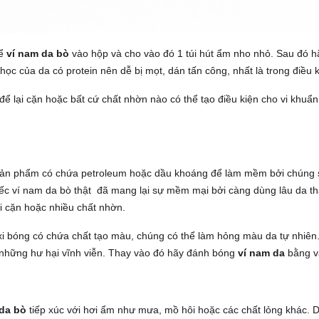
để
ví nam da bò
vào hộp và cho vào đó 1 túi hút ẩm nho nhỏ. Sau đó h
ọc của da có protein nên dễ bị mọt, dán tấn công, nhất là trong điều 
để lại cặn hoặc bất cứ chất nhờn nào có thể tạo điều kiện cho vi khu
ản phẩm có chứa petroleum hoặc dầu khoáng để làm mềm bởi chúng 
iếc ví nam da bò thật đã mang lại sự mềm mại bởi càng dùng lâu da t
i cặn hoặc nhiều chất nhờn.
xi bóng có chứa chất tạo màu, chúng có thể làm hỏng màu da tự nhiên. 
 những hư hại vĩnh viễn. Thay vào đó hãy đánh bóng
ví nam da
bằng v
 da bò
tiếp xúc với hơi ẩm như mưa, mồ hôi hoặc các chất lỏng khác.