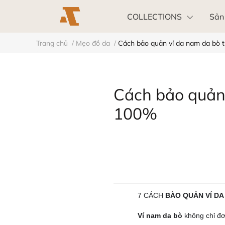
COLLECTIONS
Sản
Trang chủ
/
Mẹo đồ da
/
Cách bảo quản ví da nam da bò 
Khách hàng doanh nghiệp
Cách bảo quản 
100%
7 CÁCH
BÀO QUẢN
VÍ D
Ví nam da bò
không chỉ đơn