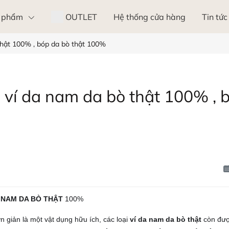
 phẩm
OUTLET
Hệ thống cửa hàng
Tin tức
thật 100% , bóp da bò thật 100%
ví da nam da bò thật 100% , b
A NAM DA BÒ THẬT
100%
 giản là một vật dụng hữu ích, các loại
ví da nam da bò thật
còn đượ