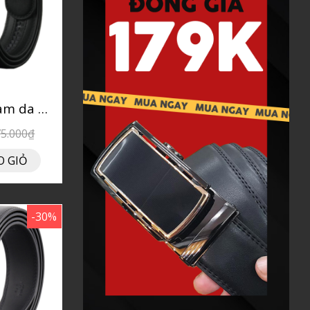
Thắt lưng nam da bò P110T
75.000₫
O GIỎ
-30%