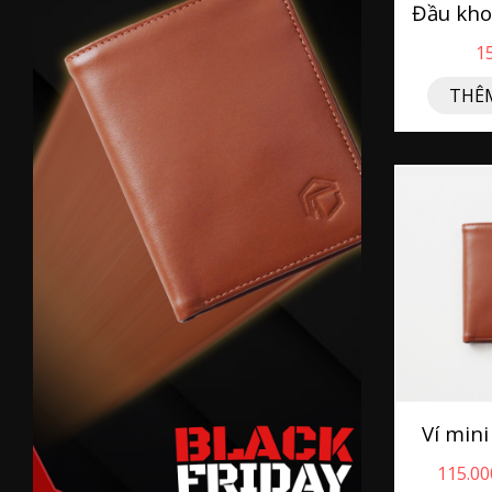
1
THÊM
Ví min
115.00