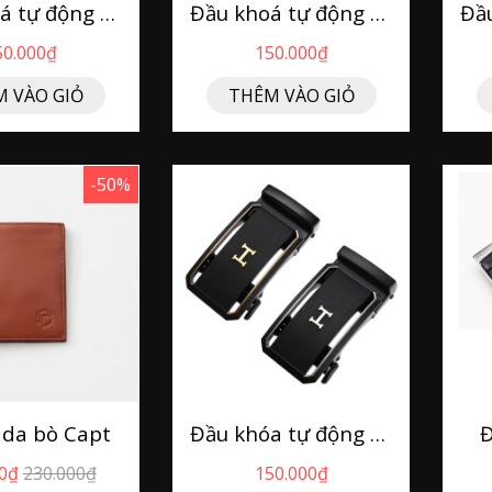
Đầu khoá tự động T4-27
Đầu khoá tự động T4-08
50.000₫
150.000₫
 VÀO GIỎ
THÊM VÀO GIỎ
-50%
i da bò Capt
Đầu khóa tự động - ATD05
Đ
0₫
230.000₫
150.000₫