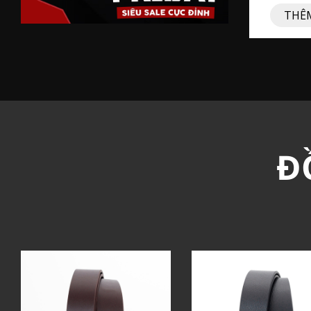
THÊM
Đ