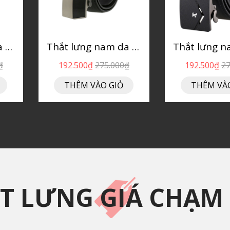
Thắt lưng nam da bò P142
Thắt lưng nam da bò P141
₫
192.500₫
275.000₫
192.500₫
2
THÊM VÀO GIỎ
THÊM VÀ
T LƯNG GIÁ CHẠM