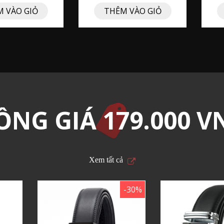
 VÀO GIỎ
THÊM VÀO GIỎ
ỒNG GIÁ 179.000 V
Xem tất cả
-30%