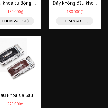
Đầu khoá tự động DTSM26
Dây không đầu khoá tự động DP2L
150.000₫
180.000₫
THÊM VÀO GIỎ
THÊM VÀO GIỎ
ầu khóa Cá Sấu
220.000₫