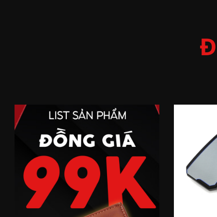
THẮT LƯNG DA - CHỈ TỪ 3XX
Đ
XEM NGAY