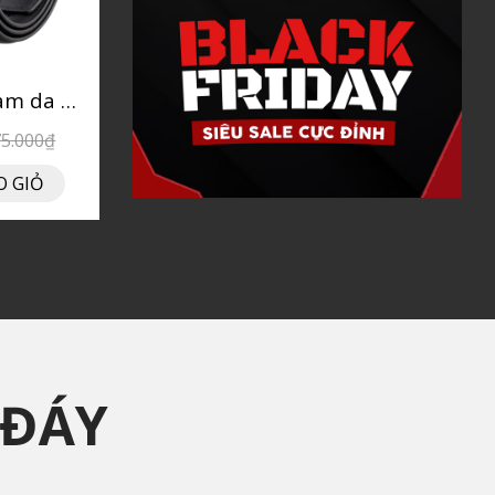
Thắt lưng nam da bò P134
75.000₫
O GIỎ
 ĐÁY