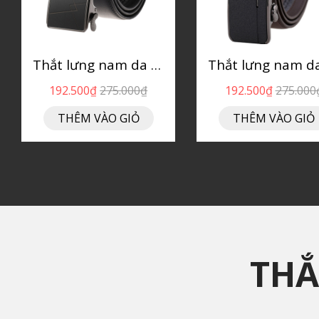
Thắt lưng nam da bò P145
192.500₫
275.000₫
192.500₫
275.000
THÊM VÀO GIỎ
THÊM VÀO GIỎ
THẮ