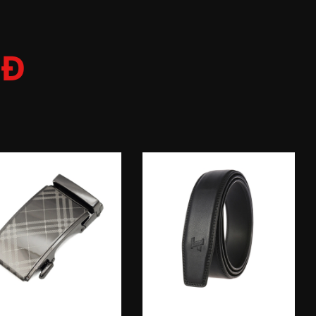
TÚI DA BÒ - DEAL CỰC CHÁY
NĐ
XEM NGAY