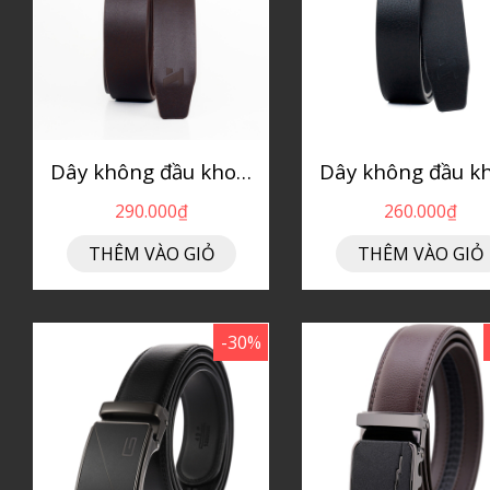
Dây không đầu khoá tự động DTSM
290.000₫
260.000₫
THÊM VÀO GIỎ
THÊM VÀO GIỎ
-30%