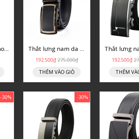
Dây không đầu khoá tự động DTM4
Thắt lưng nam da bò P152
192.500₫
275.000₫
192.500₫
2
THÊM VÀO GIỎ
THÊM VÀ
-30%
-30%