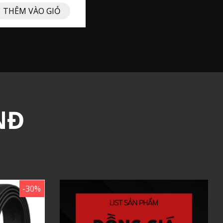
THÊM VÀO GIỎ
NĐ
-30%